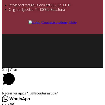
info@contractsolutions.cat
932 22 30 01
C. Ignasi Iglesias, 11 | 08912 Badalona
Xat | Chat
1
Necessites ajuda? | ¿Necesitas ayuda?
Hola 👋