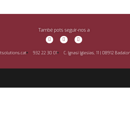
També pots seguir-nos a
tsolutions.cat
932 22 30 01
C. Ignasi Iglesias, 11 | 08912 Badalo