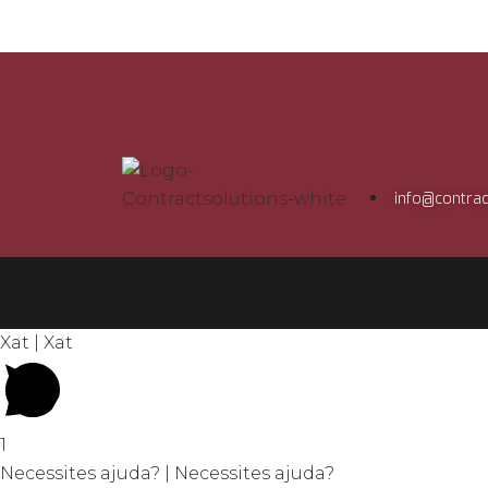
info@contrac
Xat | Xat
1
Necessites ajuda? | Necessites ajuda?