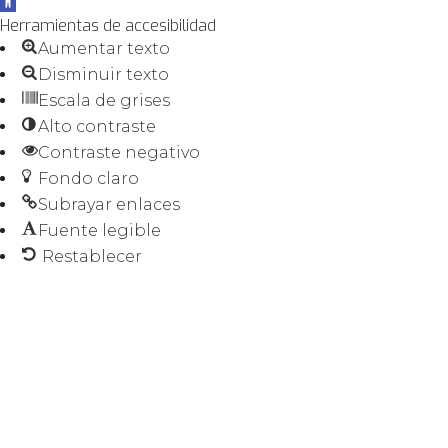
Abrir
Herramientas de accesibilidad
barra
Aumentar texto
de
Disminuir texto
herramientas
Escala de grises
Alto contraste
Contraste negativo
Fondo claro
Subrayar enlaces
Fuente legible
Restablecer