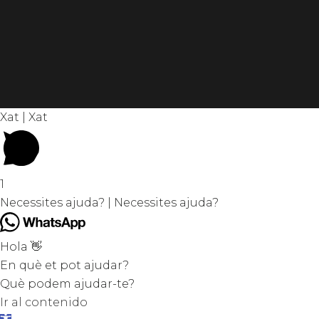
Xat | Xat
1
Necessites ajuda? | Necessites ajuda?
Hola 👋
En què et pot ajudar?
Què podem ajudar-te?
Ir al contenido